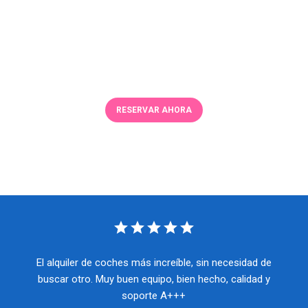
Alquiler de coches en Ibiza
Alquilamos todo tipo de autocares, motos eléctricas,
patinetes eléctricos, patinetes eléctricos y quads..
RESERVAR AHORA
star
star
star
star
star
El alquiler de coches más increíble, sin necesidad de
buscar otro. Muy buen equipo, bien hecho, calidad y
soporte A+++