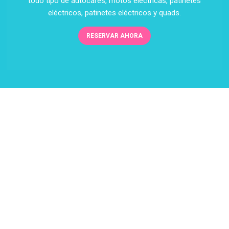
todo tipo de autocares, motos eléctricas, patinetes
eléctricos, patinetes eléctricos y quads.
RESERVAR AHORA
Alquiler de
coches desde
45.00€
Las mejores tarifas y ahorros
exclusivos con Book Your Car