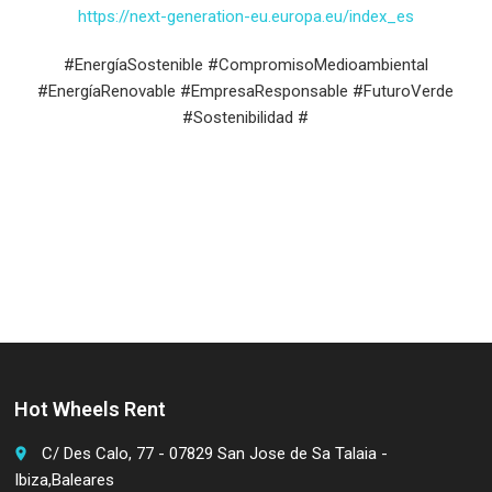
https://next-generation-eu.europa.eu/index_es
#EnergíaSostenible #CompromisoMedioambiental
#EnergíaRenovable #EmpresaResponsable #FuturoVerde
#Sostenibilidad #
Hot Wheels Rent
C/ Des Calo, 77 - 07829 San Jose de Sa Talaia -
place
Ibiza,Baleares