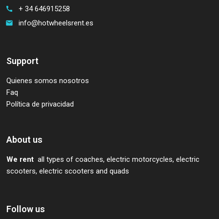
+ 34 646915258
call
info@hotwheelsrent.es
email
Support
Quienes somos nosotros
Faq
Política de privacidad
About us
We rent
all types of coaches, electric motorcycles, electric
scooters, electric scooters and quads
Follow us